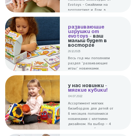
Evotoys - Смайлики на
вертолетике и Дом, в
котором живут Смайлики
теперь в новом дизайне!
РАЗВИВАЮЩИЕ
ИГРУШКИ ОТ
EVOTOYS
- ВАШ
МАЛЫШ БУДЕТ В
ВОСТОРГЕ
26.12.2023
Весь год мы пополняли
раздел “развивающие
игры” новинками,
создавая игрушки,
которые будут не только
веселым, но и полезным
У НАС НОВИНКИ -
досугом для малышей.
МЯГКИЕ КУБИКИ!
04.07.2022
Ассортимент мягких
бизибордов для детей от
6 месяцев пополнился
новинками с «летним»
дизайном. На выбор – 4
компактных кубика с
богатым наполнением.