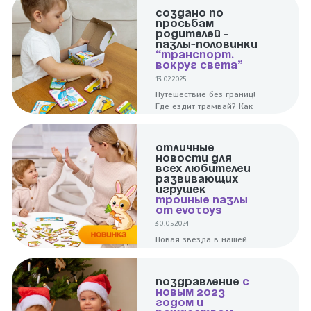
СОЗДАНО ПО
ПРОСЬБАМ
РОДИТЕЛЕЙ -
ПАЗЛЫ-ПОЛОВИНКИ
“ТРАНСПОРТ.
ВОКРУГ СВЕТА”
13.02.2025
Путешествие без границ!
Где ездит трамвай? Как
плывет корабль? А куда
летит ракета? С нашим
пазлом ребенок узнает,
ОТЛИЧНЫЕ
как передвигаются люди
НОВОСТИ ДЛЯ
в разных уголках
ВСЕХ ЛЮБИТЕЛЕЙ
планеты!
РАЗВИВАЮЩИХ
ИГРУШЕК -
ТРОЙНЫЕ ПАЗЛЫ
ОТ EVOTOYS
30.05.2024
Новая звезда в нашей
коллекции развивающих
игрушек - линейка
тройных пазлов “Чей
ПОЗДРАВЛЕНИЕ
С
малыш”
НОВЫМ 2023
ГОДОМ И