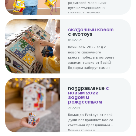
родителей маленьких
путешественников! В
магазине Эвотойс
появились компактные
дорожные бизиборды.
СКАЗОЧНЫЙ КВЕСТ
С EVOTOYS
04.02.2022
Начинаем 2022 год с
нового сказочного
квеста, победа в котором
зависит только от Вас!💥
Подарки заберут самые
активные!
ПОЗДРАВЛЕНИЕ
С
НОВЫМ 2022
ГОДОМ И
РОЖДЕСТВОМ
29.12.2021
Команда Evotoys от всей
души поздравляет вас со
светлыми праздниками –
Новым годом и
Рождеством! Пусть