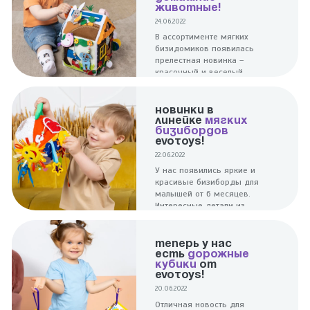
ЖИВОТНЫЕ!
24.06.2022
В ассортименте мягких
бизидомиков появилась
прелестная новинка –
красочный и веселый
бизиборд Домашние
животные!
НОВИНКИ В
ЛИНЕЙКЕ
МЯГКИХ
БИЗИБОРДОВ
EVOTOYS!
22.06.2022
У нас появились яркие и
красивые бизиборды для
малышей от 6 месяцев.
Интересные детали из
мягких тканей подарят
малышам новые
ощущения!
ТЕПЕРЬ У НАС
ЕСТЬ
ДОРОЖНЫЕ
КУБИКИ
ОТ
EVOTOYS!
20.06.2022
Отличная новость для