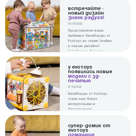
ВСТРЕЧАЙТЕ -
НОВЫЙ ДИЗАЙН
ЗНАЕК РАДУГА!
30.06.2022
Представляем ваши
любимые бизиборды от
Evotoys из серии Знайка
в новом дизайне!
Бизиборды Домики
Знайка Радуга Мини и
Радуга Макси. Еще
сочнее и интереснее!
У EVOTOYS
ПОЯВИЛИСЬ НОВЫЕ
МОДЕЛИ С 3Д-
ПЕЧАТЬЮ
27.06.2022
Бизиборды от Evotoys
стали еще более
интересными и
безопасными.
Полимерные детали
распечатаны на 3Д-
принтере, они гладкие,
СУПЕР-ДОМИК ОТ
без заусенцев и не
EVOTOYS
царапают кожу.
ДОМАШНИЕ