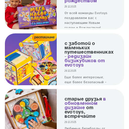
РОЖДЕСТВОМ
29.12.2023
От всей команды Evotoys
поздравляем вас с
наступающим Новым
годом и Рождеством!
С ЗАБОТОЙ О
МАЛЕНЬКИХ
ПУТЕШЕСТВЕННИКАХ
-
РЕДИЗАЙН
БИЗИКУБИКОВ ОТ
EVOTOYS
26.12.2023
Еще более интересные,
еще более безопасный -
это о недавнем
обновлении
полюбившихся малышам
СТАРЫЕ ДРУЗЬЯ
В
и их родителям
ОБНОВЛЕННОМ
дорожных бизибордов.
ДИЗАЙНЕ
ОТ
EVOTOYS,
ВСТРЕЧАЙТЕ
26.12.2023
Любимые бизиборды от