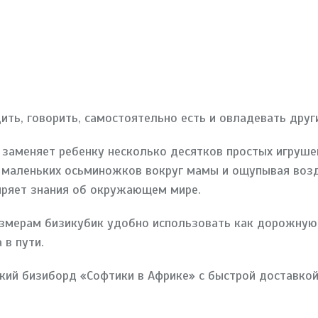
ть, говорить, самостоятельно есть и овладевать дру
 заменяет ребенку несколько десятков простых игруше
я маленьких осьминожков вокруг мамы и ощупывая во
иряет знания об окружающем мире.
мерам бизикубик удобно использовать как дорожную и
 в пути.
гкий бизиборд «Софтики в Африке» с быстрой доставко