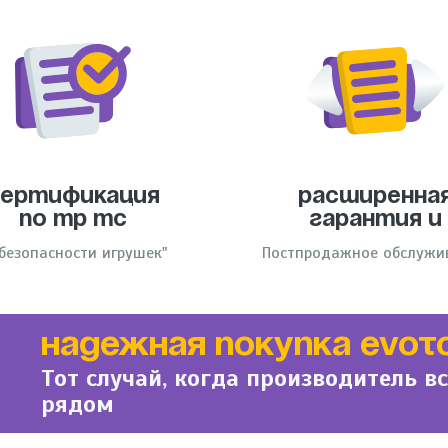
Сертификация
Расширенна
по тр тс
гарантия и
 безопасности игрушек"
Постпродажное обслужи
НАДЕЖНАЯ ПОКУПКА EVOT
Тот случай, когда производитель в
рядом