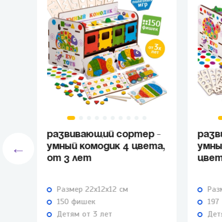
РАЗВИВАЮЩИЙ СОРТЕР -
РАЗВ
←
Й
УМНЫЙ КОМОДИК 4 ЦВЕТА,
УМНЫ
ОТ 3 ЛЕТ
ЦВЕТ
Размер 22х12х12 см
Раз
150 фишек
197
Детям от 3 лет
Дет