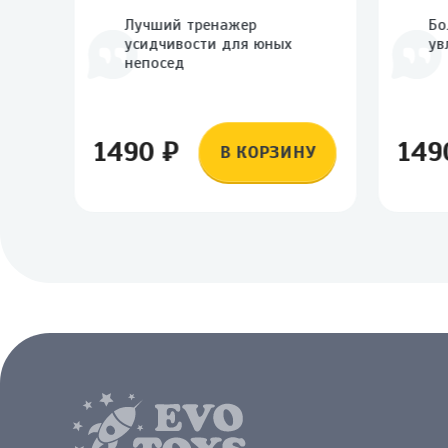
Лучший тренажер
Бо
усидчивости для юных
ув
ей
непосед
1490 ₽
149
НУ
В КОРЗИНУ