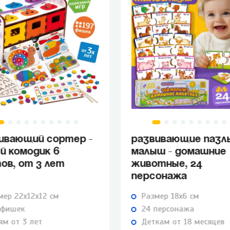
ИВАЮЩИЙ СОРТЕР -
РАЗВИВАЮЩИЕ ПАЗЛ
Й КОМОДИК 6
МАЛЫШ - ДОМАШНИЕ
ОВ, ОТ 3 ЛЕТ
ЖИВОТНЫЕ, 24
ПЕРСОНАЖА
мер 22х12х12 см
Размер 18х6 см
 фишек
24 персонажа
ям от 3 лет
Деткам от 18 месяцев