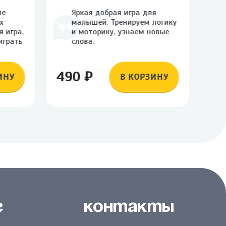
ле
Яркая добрая игра для
х
малышей. Тренируем логику
 игра,
и моторику, узнаем новые
играть
слова.
490 ₽
49
ИНУ
В КОРЗИНУ
г
Контакты