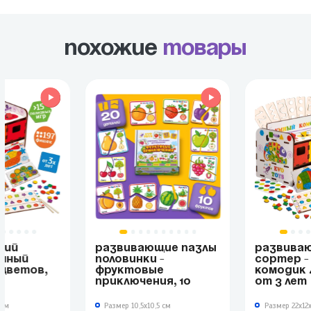
Похожие
товары
ЩИЙ
РАЗВИВАЮЩИЕ ПАЗЛЫ
РАЗВИВА
УМНЫЙ
ПОЛОВИНКИ -
СОРТЕР -
 ЦВЕТОВ,
ФРУКТОВЫЕ
КОМОДИК 
ПРИКЛЮЧЕНИЯ, 10
ОТ 3 ЛЕТ
ПАЗЛОВ
 см
Размер 10,5х10,5 см
Размер 22х12