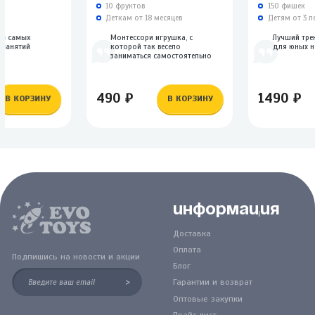
10 фруктов
150 фишек
Деткам от 18 месяцев
Детям от 3 л
ор самых
Монтессори игрушка, с
Лучший тре
 занятий
которой так весело
для юных н
заниматься самостоятельно
490 ₽
1490 ₽
В КОРЗИНУ
В КОРЗИНУ
Информация
Доставка
Оплата
Подпишись на новости и акции
Блог
>
Гарантии и возврат
Оптовые закупки
Прайс лист