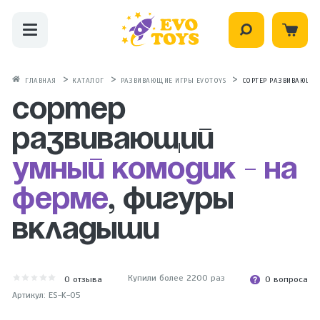
ГЛАВНАЯ
КАТАЛОГ
РАЗВИВАЮЩИЕ ИГРЫ EVOTOYS
СОРТЕР РАЗВИВАЮЩИ
Сортер
развивающий
Умный комодик - На
ферме
, фигуры
вкладыши
Купили более 2200 раз
0
отзыва
0 вопроса
Артикул: ES-K-05