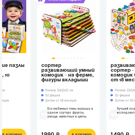
ИЕ ПАЗЛЫ
СОРТЕР
РАЗВИВА
-
РАЗВИВАЮЩИЙ УМНЫЙ
СОРТЕР -
, 10
КОМОДИК - НА ФЕРМЕ,
КОМОДИК 
ФИГУРЫ ВКЛАДЫШИ
ОТ 18 МЕ
5 см
Размер 22х12х12 см
Размер 22х12
92 фишки
92 фишки
есяцев
Детям от 18 месяцев
Детям от 18 
Все любимые темы малыша в
Лучший по
одном сортере: фрукты,
исследоват
овощи, животные и цветы.
1990 ₽
1490 ₽
В КОРЗИНУ
В КОРЗИНУ