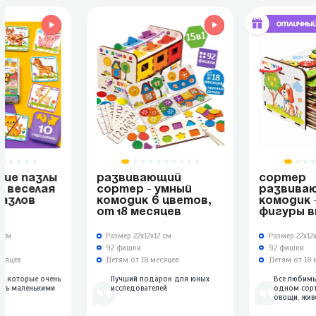
ИЕ ПАЗЛЫ
РАЗВИВАЮЩИЙ
СОРТЕР
- ВЕСЕЛАЯ
СОРТЕР - УМНЫЙ
РАЗВИВА
ПАЗЛОВ
КОМОДИК 6 ЦВЕТОВ,
КОМОДИК 
ОТ 18 МЕСЯЦЕВ
ФИГУРЫ 
5 см
Размер 22х12х12 см
Размер 22х12
92 фишки
92 фишки
есяцев
Детям от 18 месяцев
Детям от 18 
ы, которые очень
Лучший подарок для юных
Все любим
ть маленькими
исследователей
одном сорт
овощи, жив