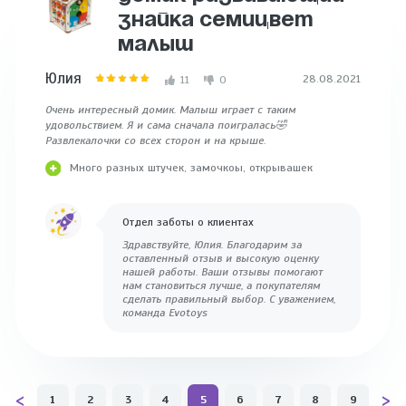
ЗНАЙКА СЕМИЦВЕТ
МАЛЫШ
Юлия
28.08.2021
11
0
Очень интересный домик. Малыш играет с таким
удовольствием. Я и сама сначала поигралась🤣
Развлекалочки со всех сторон и на крыше.
Много разных штучек, замочкоы, открывашек
Отдел заботы о клиентах
Здравствуйте, Юлия. Благодарим за
оставленный отзыв и высокую оценку
нашей работы. Ваши отзывы помогают
нам становиться лучше, а покупателям
сделать правильный выбор. С уважением,
команда Evotoys
<
>
1
2
3
4
5
6
7
8
9