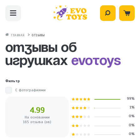
ГЛАВНАЯ
ОТЗЫВЫ
Отзывы об
игрушках
evotoys
Фильтр
С фотографиями
99%
1%
4.99
0%
На основании
165 отзыва (ов)
0%
0%