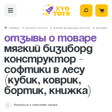
ГЛАВНАЯ
КАТАЛОГ EVOTOYS
МЯГКИЕ БИЗИБОРДЫ EVOTOYS
МЯГКИЙ БИЗИ
Отзывы о товаре
Мягкий бизиборд
конструктор -
Софтики в Лесу
(кубик, коврик,
бортик, книжка)
Вернуться к описанию товара