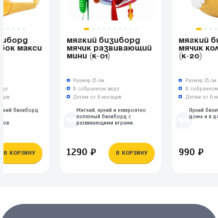
ЗИБОРД
МЯГКИЙ БИЗИБОРД
МЯГКИЙ Б
ОБОК МАКСИ
МЯЧИК РАЗВИВАЮЩИЙ
МЯЧИК КО
МИНИ (К-01)
(К-20)
Размер 13 см
Размер 13 см
иде
В собранном виде
В собранном
яцев
Детям от 6 месяцев
Детям от 6 м
ягкий бизиборд
Мягкий, яркий и невероятно
Яркий биз
х
полезный бизиборд с
дома и в д
иков
развивающими играми.
1290 ₽
990 ₽
В КОРЗИНУ
В КОРЗИНУ