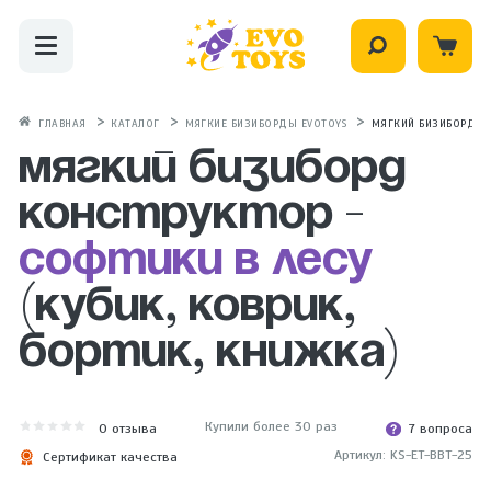
ГЛАВНАЯ
КАТАЛОГ
МЯГКИЕ БИЗИБОРДЫ EVOTOYS
МЯГКИЙ БИЗИБОРД КОН
Мягкий бизиборд
конструктор -
Софтики в Лесу
(кубик, коврик,
бортик, книжка)
Купили более 30 раз
0
отзыва
7 вопроса
Артикул: KS-ET-BBT-25
Сертификат качества