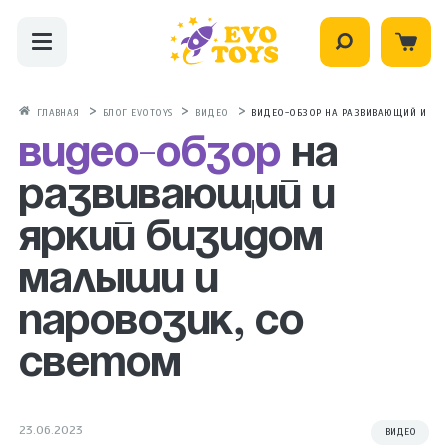
ГЛАВНАЯ
БЛОГ EVOTOYS
ВИДЕО
ВИДЕО-ОБЗОР НА РАЗВИВАЮЩИЙ И ЯР
Видео-обзор
на
развивающий и
яркий бизидом
Малыши и
паровозик, со
светом
23.06.2023
ВИДЕО