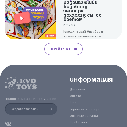
РАЗВИВАЮЩИЙ
БИЗИБОРД
ЭВОПАРК
30Х30Х25 СМ, СО
СВЕТОМ
21.11.2023
Классический бизиборд
домик с тематическим
дизайном поможет в
развитии малышей. Для
ПЕРЕЙТИ В БЛОГ
тренировки пальчиков
здесь собраны элементы,
разные по форме и
фактуре.
Информация
Доставка
Оплата
Подпишись на новости и акции
Блог
>
Гарантии и возврат
Оптовые закупки
Прайс лист