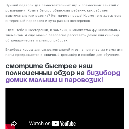
Лучший подарок для самостоятельных игр и совместных занятий с
родителями. Хотите быстро объяснить ребенку, как работает
выключатель или розетка? Нет ничего проще! Кроме того здесь есть
интересный паровозик и куча разных шестеренок.
Здесь тебе и шестеренки, и замочки, и множество функциональных
элементов. А еще можно безопасно рассказать дочке или сыночку
об электричестве и электроприборах.
Бизиборд хорош для самостоятельной игры, а при участии мамы или
папы превращается в отличный тренажёр и пособие для обучения.
Смотрите быстрее наш
полноценный обзор на
бизиборд
домик Малыши и паровозик!