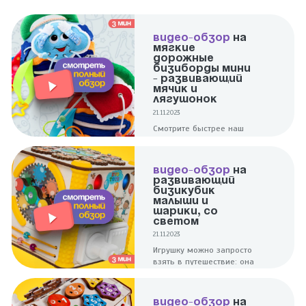
ВИДЕО-ОБЗОР
НА
МЯГКИЕ
ДОРОЖНЫЕ
БИЗИБОРДЫ МИНИ
- РАЗВИВАЮЩИЙ
МЯЧИК И
ЛЯГУШОНОК
21.11.2023
Смотрите быстрее наш
полноценный обзор на 2
ярких и увлекательных
мини мячики -
ВИДЕО-ОБЗОР
НА
Развивающий и
РАЗВИВАЮЩИЙ
Лягушонок!
БИЗИКУБИК
МАЛЫШИ И
ШАРИКИ, СО
СВЕТОМ
21.11.2023
Игрушку можно запросто
взять в путешествие: она
компактна и при этом
надолго заинтересует
ребенка.
ВИДЕО-ОБЗОР
НА