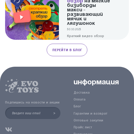
ОБЗОР
НА МЯГКИЕ
Лягушонок!
БИЗИБОРДЫ
МАКСИ -
РАЗВИВАЮЩИЙ
МЯЧИК И
ЛЯГУШОНОК
30.10.2023
Краткий видео обзор
мягких развивающих
бизибордов мячиков
ПЕРЕЙТИ В БЛОГ
Эвотойс дорожных от
производителя
Информация
Доставка
Оплата
Подпишись на новости и акции
Блог
>
Гарантии и возврат
Оптовые закупки
Прайс лист