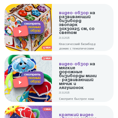
ВИДЕО-ОБЗОР
НА
РАЗВИВАЮЩИЙ
БИЗИБОРД
ЭВОПАРК
30Х30Х25 СМ, СО
СВЕТОМ
21.11.2023
Классический бизиборд
домик с тематическим
дизайном поможет в
развитии малышей. Для
тренировки пальчиков
ВИДЕО-ОБЗОР
НА
здесь собраны элементы,
МЯГКИЕ
разные по форме и
ДОРОЖНЫЕ
фактуре.
БИЗИБОРДЫ МИНИ
- РАЗВИВАЮЩИЙ
МЯЧИК И
ЛЯГУШОНОК
21.11.2023
Смотрите быстрее наш
полноценный обзор на 2
ярких и увлекательных
мини мячики -
КРАТКИЙ ВИДЕО
Развивающий и