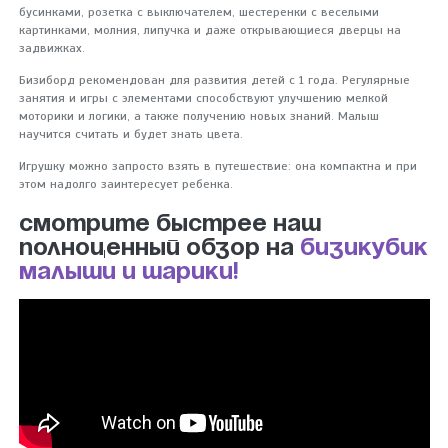
бусинками, розетка с выключателем, шестеренки с веселыми
картинками, молния, липучка и даже открывающиеся дверцы на
задвижках.
Бизиборд рекомендован для развития детей с 1 года. Регулярные
занятия и игры с элементами способствуют улучшению мелкой
моторики и логики, а также получению новых знаний. Малыш
научится считать и будет знать цвета.
Игрушку можно запросто взять в путешествие: она компактна и при
этом надолго заинтересует ребенка.
Смотрите быстрее наш
полноценный обзор на
бизикубик
Малыши и шарики!