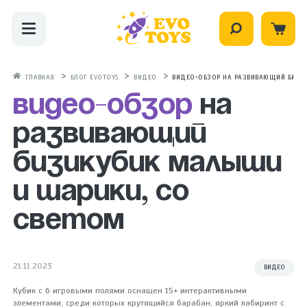
ГЛАВНАЯ
БЛОГ EVOTOYS
ВИДЕО
ВИДЕО-ОБЗОР НА РАЗВИВАЮЩИЙ БИЗИ
Видео-обзор
на
развивающий
бизикубик Малыши
и шарики, со
светом
21.11.2023
ВИДЕО
Кубик с 6 игровыми полями оснащен 15+ интерактивными
элементами, среди которых крутящийся барабан, яркий лабиринт с