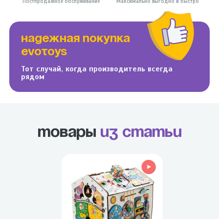
Постпродажное обслуживание
Максимально выгодно и быстро
НАДЕЖНАЯ ПОКУПКА
EVOTOYS
Тот случай, когда производитель всегда
рядом
Товары
из статьи