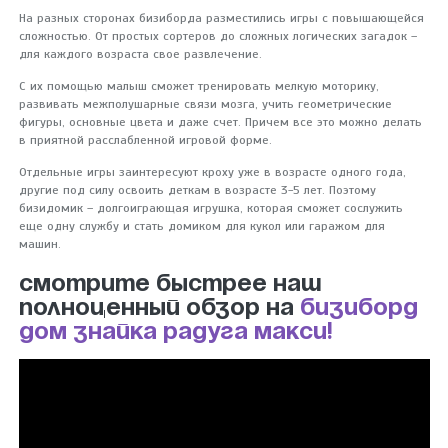
На разных сторонах бизиборда разместились игры с повышающейся
сложностью. От простых сортеров до сложных логических загадок –
для каждого возраста свое развлечение.
С их помощью малыш сможет тренировать мелкую моторику,
развивать межполушарные связи мозга, учить геометрические
фигуры, основные цвета и даже счет. Причем все это можно делать
в приятной расслабленной игровой форме.
Отдельные игры заинтересуют кроху уже в возрасте одного года,
другие под силу освоить деткам в возрасте 3-5 лет. Поэтому
бизидомик – долгоиграющая игрушка, которая сможет сослужить
еще одну службу и стать домиком для кукол или гаражом для
машин.
Смотрите быстрее наш
полноценный обзор на
бизиборд
дом Знайка Радуга Макси!