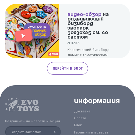
компактна и при этом
надолго заинтересует
ребенка.
ВИДЕО-ОБЗОР
НА
РАЗВИВАЮЩИЙ
БИЗИБОРД
ЭВОПАРК
30Х30Х25 СМ, СО
СВЕТОМ
21.11.2023
Классический бизиборд
домик с тематическим
дизайном поможет в
развитии малышей. Для
ПЕРЕЙТИ В БЛОГ
тренировки пальчиков
здесь собраны элементы,
разные по форме и
фактуре.
Информация
Доставка
Оплата
Подпишись на новости и акции
Блог
>
Гарантии и возврат