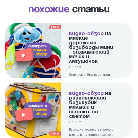
Похожие
статьи
ВИДЕО-ОБЗОР
НА
МЯГКИЕ
ДОРОЖНЫЕ
БИЗИБОРДЫ МИНИ
- РАЗВИВАЮЩИЙ
МЯЧИК И
ЛЯГУШОНОК
21.11.2023
Смотрите быстрее наш
полноценный обзор на 2
ярких и увлекательных
мини мячики -
ВИДЕО-ОБЗОР
НА
Развивающий и
РАЗВИВАЮЩИЙ
Лягушонок!
БИЗИКУБИК
МАЛЫШИ И
ШАРИКИ, СО
СВЕТОМ
21.11.2023
Игрушку можно запросто
взять в путешествие: она