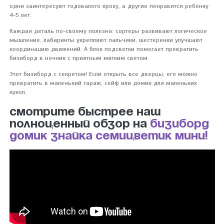
одни заинтересуют годовалого кроху, а другие понравятся ребенку
4-5 лет.
Каждая деталь по-своему полезна: сортеры развивают логическое
мышление, лабиринты укрепляют пальчики, шестеренки улучшают
координацию движений. А блок подсветки помогает превратить
бизиборд в ночник с приятным мягким светом.
Этот бизиборд с секретом! Если открыть все дверцы, его можно
превратить в маленький гараж, сейф или домик для маленьких
кукол.
Смотрите быстрее наш
полноценный обзор на
бизиборд
домик Знайка Семицветик мини!