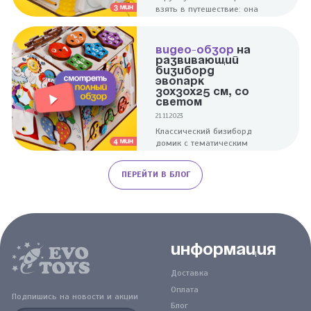
взять в путешествие: она
компактна и при этом
надолго заинтересует
ребенка.
ВИДЕО-ОБЗОР
НА
РАЗВИВАЮЩИЙ
БИЗИБОРД
ЭВОПАРК
30Х30Х25 СМ, СО
СВЕТОМ
21.11.2023
Классический бизиборд
домик с тематическим
дизайном поможет в
развитии малышей. Для
ПЕРЕЙТИ В БЛОГ
тренировки пальчиков
здесь собраны элементы,
разные по форме и
фактуре.
Информация
Доставка
Оплата
Подпишись на новости и акции
Блог