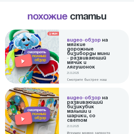
Похожие
статьи
ВИДЕО-ОБЗОР
НА
МЯГКИЕ
ДОРОЖНЫЕ
БИЗИБОРДЫ МИНИ
- РАЗВИВАЮЩИЙ
МЯЧИК И
ЛЯГУШОНОК
21.11.2023
Смотрите быстрее наш
полноценный обзор на 2
ярких и увлекательных
мини мячики -
ВИДЕО-ОБЗОР
НА
Развивающий и
РАЗВИВАЮЩИЙ
Лягушонок!
БИЗИКУБИК
МАЛЫШИ И
ШАРИКИ, СО
СВЕТОМ
21.11.2023
Игрушку можно запросто