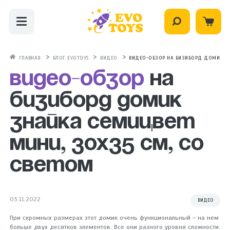
ГЛАВНАЯ
БЛОГ EVOTOYS
ВИДЕО
ВИДЕО-ОБЗОР НА БИЗИБОРД ДОМИК ЗН
Видео-обзор
на
бизиборд домик
Знайка Семицвет
мини, 30х35 см, со
светом
03.11.2022
ВИДЕО
При скромных размерах этот домик очень функциональный – на нем
больше двух десятков элементов. Все они разного уровня сложности: