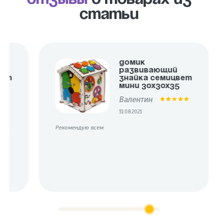
статьи
Домик
развивающий
вет
Знайка Семицвет
Мини 30х30х35
см
Валентин
31.08.2021
Рекомендую всем
лого
ов