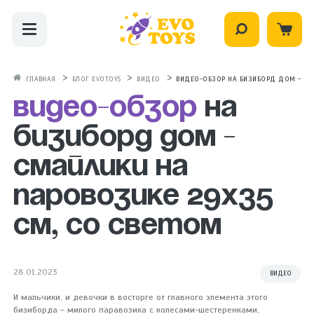
ГЛАВНАЯ
БЛОГ EVOTOYS
ВИДЕО
ВИДЕО-ОБЗОР НА БИЗИБОРД ДОМ - СМА
Видео-обзор
на
бизиборд дом -
Смайлики на
паровозике 29х35
см, со светом
28.01.2023
ВИДЕО
И мальчики, и девочки в восторге от главного элемента этого
бизиборда – милого паравозика с колесами-шестеренками,