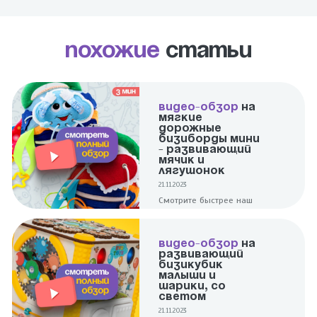
Похожие
статьи
ВИДЕО-ОБЗОР
НА
МЯГКИЕ
ДОРОЖНЫЕ
БИЗИБОРДЫ МИНИ
- РАЗВИВАЮЩИЙ
МЯЧИК И
ЛЯГУШОНОК
21.11.2023
Смотрите быстрее наш
полноценный обзор на 2
ярких и увлекательных
мини мячики -
ВИДЕО-ОБЗОР
НА
Развивающий и
РАЗВИВАЮЩИЙ
Лягушонок!
БИЗИКУБИК
МАЛЫШИ И
ШАРИКИ, СО
СВЕТОМ
21.11.2023