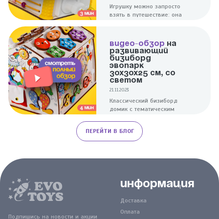
Игрушку можно запросто
взять в путешествие: она
компактна и при этом
надолго заинтересует
ребенка.
ВИДЕО-ОБЗОР
НА
РАЗВИВАЮЩИЙ
БИЗИБОРД
ЭВОПАРК
30Х30Х25 СМ, СО
СВЕТОМ
21.11.2023
Классический бизиборд
домик с тематическим
дизайном поможет в
развитии малышей. Для
ПЕРЕЙТИ В БЛОГ
тренировки пальчиков
здесь собраны элементы,
разные по форме и
фактуре.
Информация
Доставка
Оплата
Подпишись на новости и акции