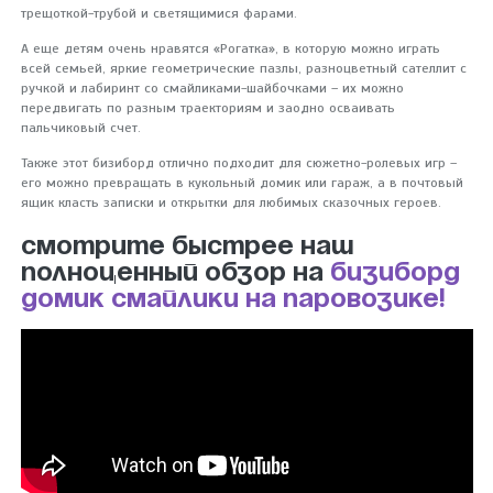
трещоткой-трубой и светящимися фарами.
А еще детям очень нравятся «Рогатка», в которую можно играть
всей семьей, яркие геометрические пазлы, разноцветный сателлит с
ручкой и лабиринт со смайликами-шайбочками – их можно
передвигать по разным траекториям и заодно осваивать
пальчиковый счет.
Также этот бизиборд отлично подходит для сюжетно-ролевых игр –
его можно превращать в кукольный домик или гараж, а в почтовый
ящик класть записки и открытки для любимых сказочных героев.
Смотрите быстрее наш
полноценный обзор на
бизиборд
домик Смайлики на паровозике!