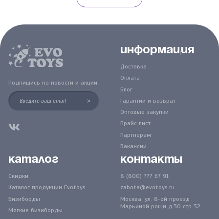
тренировки пальчиков
здесь собраны элементы,
разные по форме и
фактуре.
Информация
Доставка
Оплата
Подпишись на новости и акции
Блог
>
Гарантии и возврат
Оптовые закупки
Прайс лист
Партнерам
Вакансии
Каталог
Контакты
Скидки
8 (800) 777 67 91
Каталог продукции Evotoys
zabota@evotoys.ru
Бизиборды
Москва, ул. 8-ой проезд
Марьиной рощи д.30 стр 32
Мягкие бизиборды