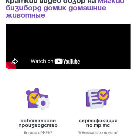
краткий видео обзор на
мягкий
бизиборд домик Домашние
животные
Собственное
Сертификация
производство
по тр тс
Игрушек в РФ 24/7
"О безопасности игрушек"