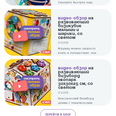
Смотрите быстрее наш
полноценный обзор на 2
ярких и увлекательных
мини мячики -
ВИДЕО-ОБЗОР
НА
Развивающий и
РАЗВИВАЮЩИЙ
Лягушонок!
БИЗИКУБИК
МАЛЫШИ И
ШАРИКИ, СО
СВЕТОМ
21.11.2023
Игрушку можно запросто
взять в путешествие: она
компактна и при этом
надолго заинтересует
ребенка.
ВИДЕО-ОБЗОР
НА
РАЗВИВАЮЩИЙ
БИЗИБОРД
ЭВОПАРК
30Х30Х25 СМ, СО
СВЕТОМ
21.11.2023
Классический бизиборд
домик с тематическим
дизайном поможет в
развитии малышей. Для
ПЕРЕЙТИ В БЛОГ