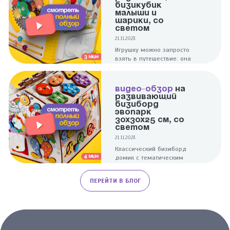
Лягушонок!
БИЗИКУБИК
МАЛЫШИ И
ШАРИКИ, СО
СВЕТОМ
21.11.2023
Игрушку можно запросто
взять в путешествие: она
компактна и при этом
надолго заинтересует
ребенка.
ВИДЕО-ОБЗОР
НА
РАЗВИВАЮЩИЙ
БИЗИБОРД
ЭВОПАРК
30Х30Х25 СМ, СО
СВЕТОМ
21.11.2023
Классический бизиборд
домик с тематическим
дизайном поможет в
развитии малышей. Для
ПЕРЕЙТИ В БЛОГ
тренировки пальчиков
здесь собраны элементы,
разные по форме и
фактуре.