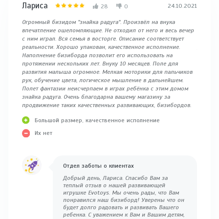
Лариса
Олеся
24.10.2021
28
0
Огромный бизидом "знайка радуга". Произвёл на внука
Очень к
впечатление ошеломляющие. Не отходил от него и весь вечер
Каждая 
с ним играл. Вся семья в восторге. Описание соответствует
отвечае
реальности. Хорошо упакован, качественное исполнение.
увлекат
Наполнение бизиборда позволит его использовать на
протяжении нескольких лет. Внуку 10 месяцев. Поле для
развития малыша огромное. Мелкая моторики для пальчиков
рук, обучение цвета, логическое мышление в дальнейшем.
Полет фантазии неисчерпаем в играх ребёнка с этим домом
знайка радуга. Очень благодарна вашему магазину за
продвижение таких качественных развивающих, бизибордов.
Большой размер, качественное исполнение
Их нет
Отдел заботы о клиентах
Добрый день, Лариса. Спасибо Вам за
теплый отзыв о нашей развивающей
игрушке Evotoys. Мы очень рады, что Вам
понравился наш бизиборд! Уверены что он
будет долго радовать и развивать Вашего
ребенка. С уважением к Вам и Вашим детям,