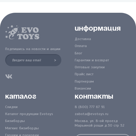
Информация
Доставка
Оплата
Подпишись на новости и акции
Блог
>
Гарантии и возврат
Оптовые закупки
Прайс лист
Партнерам
Вакансии
Каталог
Контакты
Скидки
8 (800) 777 67 91
Каталог продукции Evotoys
zabota@evotoys.ru
Бизиборды
Москва, ул. 8-ой проезд
Марьиной рощи д.30 стр 32
Мягкие бизиборды
Гаражи и парковки