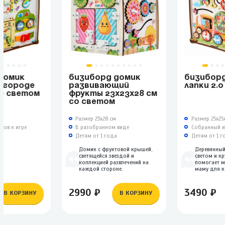
ДОМИК
БИЗИБОРД ДОМИК
БИЗИБОР
В ГОРОДЕ
РАЗВИВАЮЩИЙ
ЛАПКИ 2.
СО СВЕТОМ
ФРУКТЫ 23Х23Х28 СМ
СО СВЕТОМ
м
Размер 23х28 см
Размер 25х25
тов к игре
В разобранном виде
Собранный и 
а
Детям от 1 года
Детям от 1 г
Домик с фруктовой крышей,
Деревянны
светящейся звездой и
светом и к
коллекцией развлечений на
помогает 
каждой стороне.
маму для к
2990 ₽
3490 ₽
В КОРЗИНУ
В КОРЗИНУ