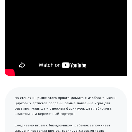
На стенах и крыше этого яркого домика с изображениями
цирковых артистов собраны самые полезные игры для
развития малыша – одежная фурнитура, два лабиринта,
шкантовый и веревочный сортеры.
Ежедневно играя с бизидомиком, ребенок запоминает
цифры и названия цветов, тренируется застегивать