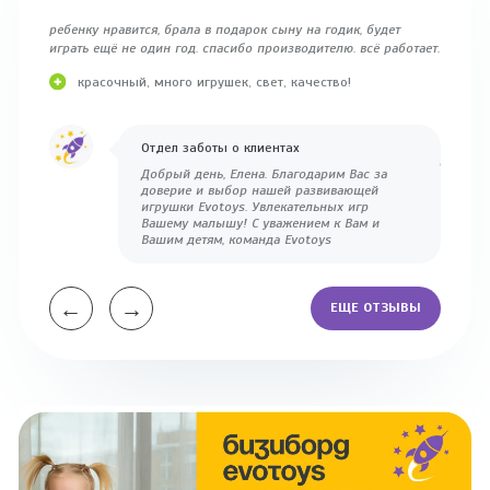
ребенку нравится, брала в подарок сыну на годик, будет
Посылка
играть ещё не один год. спасибо производителю. всё работает.
месте. 
выбирал
красочный, много игрушек, свет, качество!
останов
большой
развлек
загораю
Отдел заботы о клиентах
домик ч
Добрый день, Елена. Благодарим Вас за
нам взр
доверие и выбор нашей развивающей
пожелан
игрушки Evotoys. Увлекательных игр
чтобы м
Вашему малышу! С уважением к Вам и
Вашим детям, команда Evotoys
Вн
ка
Туг
←
→
ЕЩЕ ОТЗЫВЫ
сп