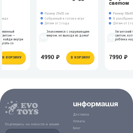
СВЕТОМ
м
Размер 29х35 см
Размер 38х4
 виде
Собранный и готов к игре
В разобранн
а
Детям от 1 года
Детям от 1 г
ревянный
Знакомимся с окружающим
Гигантский
 светом —
миром, не выходя из дома!
светом, ко
и найди внутри
ребёнка над
русель со
4990 ₽
7990 ₽
В КОРЗИНУ
В КОРЗИНУ
Информация
Доставка
Оплата
Подпишись на новости и акции
Блог