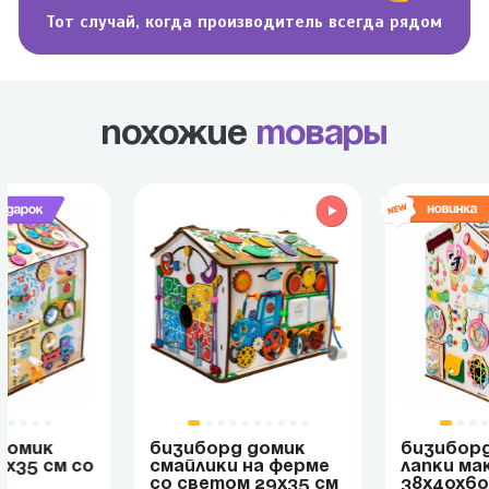
Тот случай, когда производитель всегда рядом
Похожие
товары
ДОМИК
БИЗИБОРД ДОМИК
БИЗИБОР
0Х35 СМ СО
СМАЙЛИКИ НА ФЕРМЕ
ЛАПКИ МА
СО СВЕТОМ 29Х35 СМ
38Х40Х60