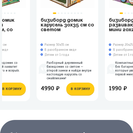
ДОМИК
БИЗИБОРД ДОМИК
БИЗИБОР
СИ
КАРУСЕЛЬ 30Х35 СМ СО
РАЗВИВА
М, СО
СВЕТОМ
МИНИ 20Х
0 см
Размер 30х35 см
Размер 20х25
 виде
В разобранном виде
В разобранн
а
Детям от 1 года
Детям от 1 г
изидомик со
Разборный деревянный
Компактны
ый захватит
бизидомик со светом —
без батарее
го и всерьёз.
открой замки и найди внутри
которые ув
настоящую карусель со
первой мин
смайликами!
4990 ₽
1990 ₽
В КОРЗИНУ
В КОРЗИНУ