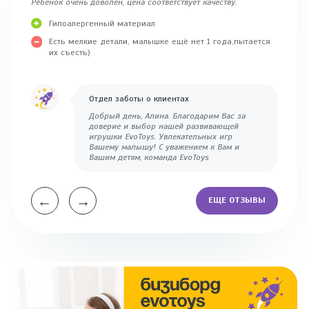
Ребёнок очень доволен, цена соответствует качеству.
Заказыв
сестрён
Гипоалергенный материал
игрушка
Есть мелкие детали, малышке ещё нет 1 года,пытается
от
их съесть)
не
Отдел заботы о клиентах
Добрый день, Алина. Благодарим Вас за
доверие и выбор нашей развивающей
игрушки EvoToys. Увлекательных игр
Вашему малышу! С уважением к Вам и
Вашим детям, команда EvoToys
←
→
ЕЩЕ ОТЗЫВЫ