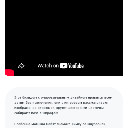
Этот бизидом с очаровательным дизайном нравится всем
детям без исключения: они с интересом рассматривают
изображения зверюшек, крутят шестеренки-цветочки,
собирают пазл с жирафом.
Особенно малыши любят гномика Тимку со шнуровкой,