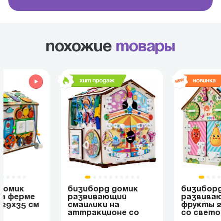
Похожие
товары
ДОМИК
БИЗИБОРД ДОМИК
БИЗИБОР
НА ФЕРМЕ
РАЗВИВАЮЩИЙ
РАЗВИВА
 29Х35 СМ
СМАЙЛИКИ НА
ФРУКТЫ 2
АТТРАКЦИОНЕ СО
СО СВЕТ
СВЕТОМ