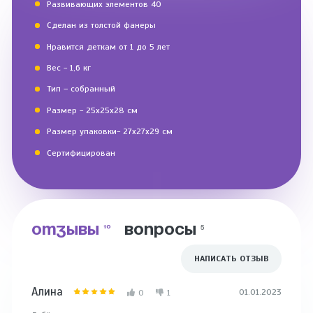
Развивающих элементов 40
Сделан из толстой фанеры
Нравится деткам от 1 до 5 лет
Вес - 1,6 кг
Тип – собранный
Размер - 25х25х28 см
Размер упаковки- 27х27х29 см
Сертифицирован
ОТЗЫВЫ
ВОПРОСЫ
10
5
НАПИСАТЬ ОТЗЫВ
Алина
Натал
01.01.2023
0
1