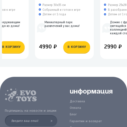
м
Размер 30х35 см
Размер 23х28
тов к игре
Собранный и готов к игре
В разобранн
а
Детям от 1 года
Детям от 1 г
с окружающим
Миниатюрный парк
Домик с фр
ходя из дома!
развлечений у вас дома!
светящейся
коллекцией
каждой сто
4990 ₽
2990 ₽
В КОРЗИНУ
В КОРЗИНУ
Информация
Доставка
Оплата
Подпишись на новости и акции
Блог
>
Гарантии и возврат