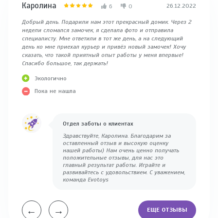
Каролина
Екате
26.12.2022
6
0
Добрый день. Подарили нам этот прекрасный домик. Через 2
Отличны
недели сломался замочек, я сделала фото и отправила
1года д
специалисту. Мне ответили в тот же день, а на следующий
качеств
день ко мне приехал курьер и привёз новый замочек! Хочу
плёнку.
сказать, что такой приятный опыт работы у меня впервые!
Цен
Спасибо большое, так держать!
Во
Экологично
му
Пока не нашла
Отдел заботы о клиентах
Здравствуйте, Каролина. Благодарим за
оставленный отзыв и высокую оценку
нашей работы) Нам очень ценно получать
положительные отзывы, для нас это
главный результат работы. Играйте и
развивайтесь с удовольствием. С уважением,
команда Evotoys
←
→
ЕЩЕ ОТЗЫВЫ