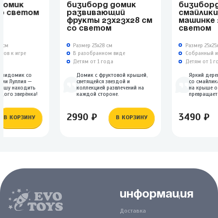
ДОМИК
БИЗИБОРД ДОМИК
БИЗИБОР
СО СВЕТОМ
РАЗВИВАЮЩИЙ
СМАЙЛИКИ
ФРУКТЫ 23Х23Х28 СМ
МАШИНКЕ 
СО СВЕТОМ
СВЕТОМ
9 см
Размер 23х28 см
Размер 25х25
тов к игре
В разобранном виде
Собранный и 
а
Детям от 1 года
Детям от 1 г
изидомик со
Домик с фруктовой крышей,
Яркий дер
ами Луллия —
светящейся звездой и
со смайлик
ышу находить
коллекцией развлечений на
на крыше 
дого зверёнка!
каждой стороне.
превращаетс
2990 ₽
3490 ₽
В КОРЗИНУ
В КОРЗИНУ
Информация
Доставка