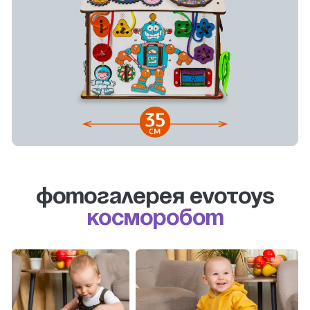
Фотогалерея evotoys
Косморобот