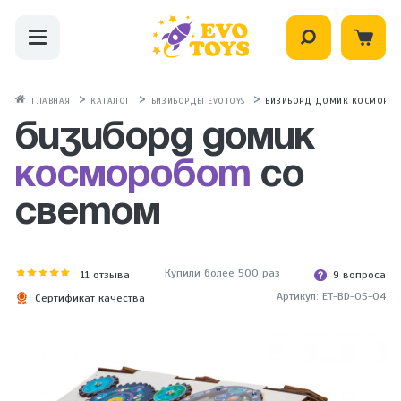
ГЛАВНАЯ
КАТАЛОГ
БИЗИБОРДЫ EVOTOYS
БИЗИБОРД ДОМИК КОСМОРОБО
Бизиборд домик
Косморобот
со
светом
Купили более 500 раз
11
отзыва
9 вопроса
Артикул: ET-BD-05-04
Сертификат качества