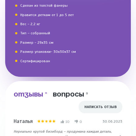
Сделан из толстой фанеры
Нравится деткам от 1 до 5 лет
Вес - 2,2 кг
Тип – собранный
Размер - 29х35 см
Размер упаковки- 30х30х37 см
Сертифицирован
ОТЗЫВЫ
ВОПРОСЫ
11
9
НАПИСАТЬ ОТЗЫВ
Наталья
Мари
30.06.2023
10
0
Нереально крутой бизиборд – продумана каждая деталь,
Очень н