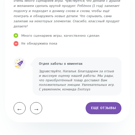
очень много сценариев игры. Чувствуется, что делали с душой
играть.
и желанием сделать крутой продукт. Ребёнок (1 год) залипает
вообще 
подолгу и подходит к домику снова и снова, чтобы ещё
поиграть и обнаружить новые детали. Что скрывать, сама
залипаю на некоторых элементах. Спасибо, классный продукт
делаете!
Много сценариев игры, качественно сделан
Не обнаружила пока
Отдел заботы о клиентах
Здравствуйте, Наталья. Благодарим за отзыв
и высокую оценку нашей работы. Мы рады,
что приобретённый товар доставил Вам
положительные эмоции. Увлекательных игр.
С уважением, команда Evotoys
←
→
ЕЩЕ ОТЗЫВЫ