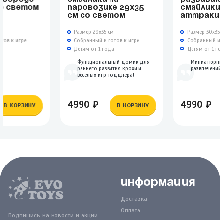
СО СВЕТОМ
ПАРОВОЗИКЕ 29Х35
СМАЙЛИКИ
СМ СО СВЕТОМ
АТТРАКЦ
СВЕТОМ
м
Размер 29х35 см
Размер 30х35
тов к игре
Собранный и готов к игре
Собранный и 
а
Детям от 1 года
Детям от 1 г
Функциональный домик для
Миниатюрн
раннего развития крохи и
развлечений
веселых игр тоддлера!
4990 ₽
4990 ₽
В КОРЗИНУ
В КОРЗИНУ
Информация
Доставка
Оплата
Подпишись на новости и акции