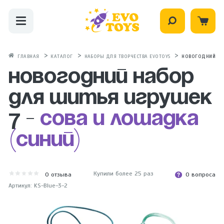
ГЛАВНАЯ
КАТАЛОГ
НАБОРЫ ДЛЯ ТВОРЧЕСТВА EVOTOYS
НОВОГОДНИЙ НАБ
Новогодний набор
для шитья игрушек
7 -
Сова и лошадка
(синий)
Купили более 25 раз
0
отзыва
0 вопроса
Артикул: KS-Blue-3-2