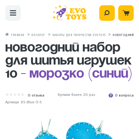
ГЛАВНАЯ
КАТАЛОГ
НАБОРЫ ДЛЯ ТВОРЧЕСТВА EVOTOYS
НОВОГОДНИЙ НАБ
Новогодний набор
для шитья игрушек
10 -
Морозко (синий)
Купили более 20 раз
0
отзыва
0 вопроса
Артикул: KS-Blue-3-5