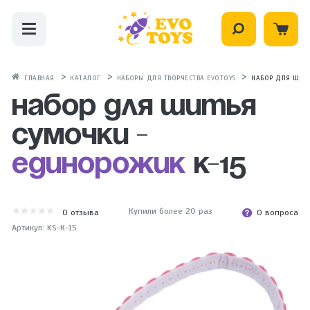
ГЛАВНАЯ
КАТАЛОГ
НАБОРЫ ДЛЯ ТВОРЧЕСТВА EVOTOYS
НАБОР ДЛЯ ШИТ
Набор для шитья
сумочки -
Единорожик
К-15
Купили более 20 раз
0
отзыва
0 вопроса
Артикул: KS-К-15