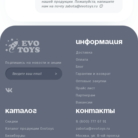
нашей продукции. Пожалуйста, напишите
нам на почту zabota@evotoys.ru 😊
Информация
Доставка
Оплата
Подпишись на новости и акции
Блог
>
Гарантии и возврат
Оптовые закупки
Прайс лист
Партнерам
Вакансии
Каталог
Контакты
Скидки
8 (800) 777 67 91
Каталог продукции Evotoys
zabota@evotoys.ru
Бизиборды
Москва, ул. 8-ой проезд