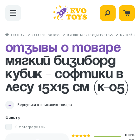
ГЛАВНАЯ
КАТАЛОГ EVOTOYS
МЯГКИЕ БИЗИБОРДЫ EVOTOYS
МЯГКИЙ БИЗИ
Отзывы о товаре
Мягкий бизиборд
кубик - Софтики в
лесу 15х15 см (К-05)
Вернуться к описанию товара
Фильтр
С фотографиями
100%