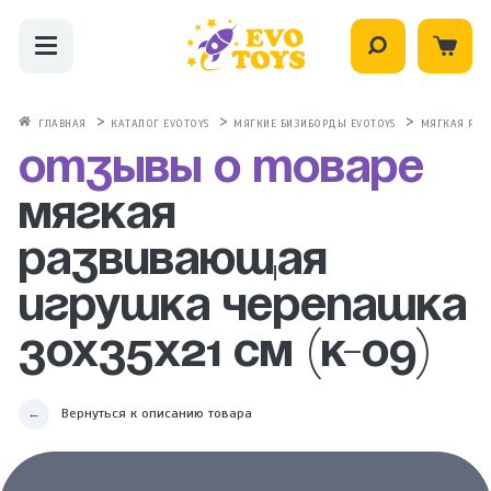
ГЛАВНАЯ
КАТАЛОГ EVOTOYS
МЯГКИЕ БИЗИБОРДЫ EVOTOYS
МЯГКАЯ РАЗ
Отзывы о товаре
Мягкая
развивающая
игрушка Черепашка
30х35х21 см (К-09)
Вернуться к описанию товара