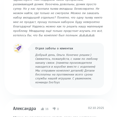
развивающий домик. Оооочень довольны, домик просто
супер. Но у нас пропала тыква вкладыш. Безвозвратно. Не
можем найти, где только не смотрели. Можно ли заказать
набор вкладышей отдельно? Понятно, что одну тыкву никто
мне не продаст, прошу полным набором. Буду невероятно
благодарна! Надеюсь можно как то решить нашу маленькую
проблему. Младшему ещё только предстоит изучать это всё,
хотелось бы, что бы комплект был полным. 🙏🙏🙏🙏🙏
Отдел заботы о клиентах
Добрый день, Ольга. Конечно решим )
Свяжитесь, пожалуйста, с нами по любому
каналу связи. (памятка производителя
находится в коробке вместе с изделием)
Мы отправим комплект деталей) Детали
бесплатны на протяжении всего срока
службы нашей игрушки. С уважением,
команда EvoToys
Александра
02.10.2021
16
0