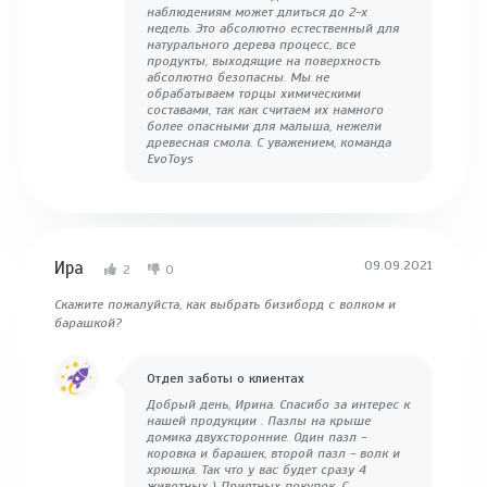
наблюдениям может длиться до 2-х
недель. Это абсолютно естественный для
натурального дерева процесс, все
продукты, выходящие на поверхность
абсолютно безопасны. Мы не
обрабатываем торцы химическими
составами, так как считаем их намного
более опасными для малыша, нежели
древесная смола. С уважением, команда
EvoToys
Ира
09.09.2021
2
0
Скажите пожалуйста, как выбрать бизиборд с волком и
барашкой?
Отдел заботы о клиентах
Добрый день, Ирина. Спасибо за интерес к
нашей продукции . Пазлы на крыше
домика двухсторонние. Один пазл -
коровка и барашек, второй пазл - волк и
хрюшка. Так что у вас будет сразу 4
животных ) Приятных покупок. С