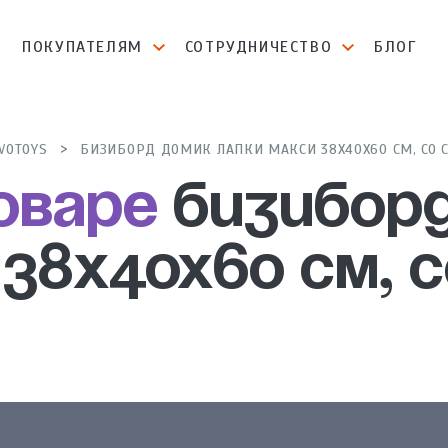
И
ПОКУПАТЕЛЯМ
СОТРУДНИЧЕСТВО
БЛОГ
VOTOYS
БИЗИБОРД ДОМИК ЛАПКИ МАКСИ 38Х40Х60 СМ, СО 
оваре
Бизиборд
 38х40х60 см, 